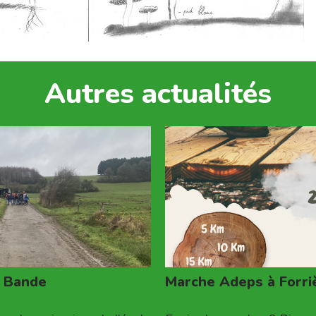
Autres actualités
à Bande
Marche Adeps à Forri