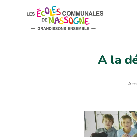
A la d
Accu