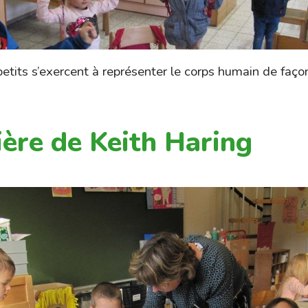
 petits s’exercent à représenter le corps humain de faço
ère de Keith Haring