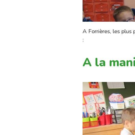
A Forrières, les plus
:
A la mani